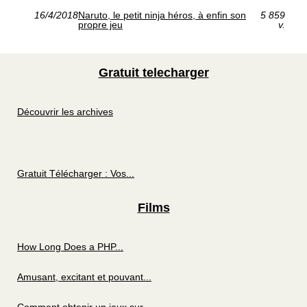
16/4/2018
Naruto, le petit ninja héros, à enfin son
5 859
propre jeu
v.
Gratuit telecharger
Découvrir les archives
Gratuit Télécharger : Vos...
Films
How Long Does a PHP...
Amusant, excitant et pouvant...
Comment obtenir un jeux sur...